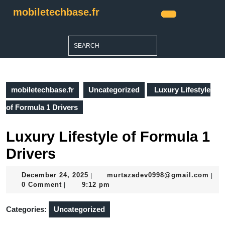
Skip
mobiletechbase.fr
to
Open
content
Button
Skip
Search
to
for:
content
mobiletechbase.fr
Uncategorized
Luxury Lifestyle
of Formula 1 Drivers
Luxury Lifestyle of Formula 1
Drivers
December
mur
December 24, 2025
murtazadev0998@gmail.com
|
|
24,
0 Comment
9:12 pm
|
2025
Categories:
Uncategorized