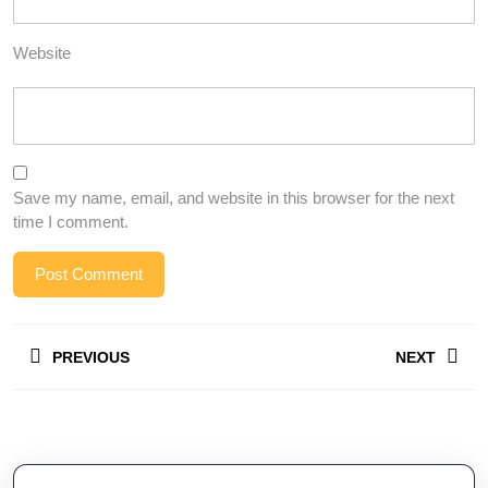
Website
Save my name, email, and website in this browser for the next
time I comment.
Post
PREVIOUS
NEXT
navigation
Previous
Next
post:
post: