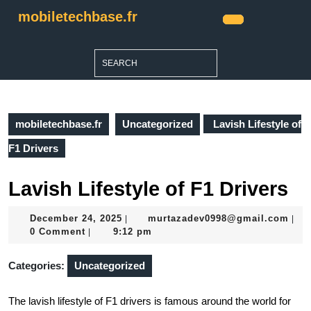
Skip
mobiletechbase.fr
to
Open
content
Button
Skip
Search
to
for:
content
mobiletechbase.fr
Uncategorized
Lavish Lifestyle of
F1 Drivers
Lavish Lifestyle of F1 Drivers
December
mur
December 24, 2025
murtazadev0998@gmail.com
|
|
24,
0 Comment
9:12 pm
|
2025
Categories:
Uncategorized
The lavish lifestyle of F1 drivers is famous around the world for